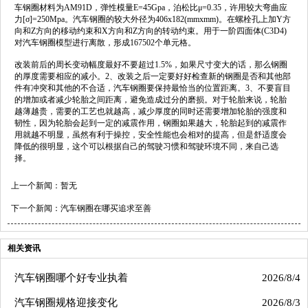
车钢圈材料为AM91D，弹性模量E=45Gpa，泊松比μ=0.35，许用较大弯曲应
力[σ]=250Mpa。汽车钢圈的较大外径为406x182(mmxmm)。在螺栓孔上加Y方
向和Z方向的移动约束和X方向和Z方向的转动约束。用于一阶四面体(C3D4)
对汽车钢圈模型进行离散，形成167502个单元格。
改装前后的周长变动幅度最好不要超过1.5%，如果尺寸变大的话，那么钢圈
的厚度需要相应的减小。2、改装之后一定要好好检查新的钢圈是否和其他部
件有冲突和其他的不合适，
汽车钢圈
要保持最恰当的位置距离。3、不要盲目
的增加或者减少轮胎之间距离，避免造成过分的磨损。对于轮胎来说，轮胎
越薄越贵，需要的工艺也就越高，减少厚度的同时还需要增加轮胎的强度和
韧性，因为轮胎会起到一定的减震作用，钢圈如果越大，轮胎起到的减震作
用就越不明显，虽然有利于操控，安全性能也会相对的提高，但是舒适度会
降低的很明显，这个可以根据自己的驾驶习惯和驾驶环境不同，来自己选
择。
上一个新闻：暂无
下一个新闻：
汽车钢圈在哪买追求至善
相关资讯
汽车钢圈哪个好专业执着
2026/8/4
汽车钢圈规格迎接变化
2026/8/3