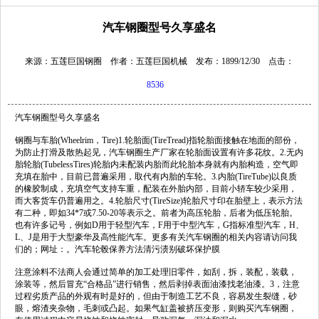
汽车钢圈型号久享盛名
来源：五莲巨国钢圈 作者：五莲巨国机械 发布：1899/12/30 点击：
8536
汽车钢圈型号久享盛名
钢圈与车胎(Wheelrim，Tire)1.轮胎面(TireTread)指轮胎面接触在地面的部份，
为防止打滑及散热起见，
汽车钢圈生产厂家
在轮胎面设置有许多花纹。2.无内
胎轮胎(TubelessTires)轮胎内未配装内胎而此轮胎本身就有内胎构造，空气即
充填在胎中，目前已普遍采用，取代有内胎的车轮。3.内胎(TireTube)以良质
的橡胶制成，充填空气支持车重，配装在外胎内部，目前小轿车较少采用，
而大客货车仍普遍用之。4.轮胎尺寸(TireSize)轮胎尺寸印在胎壁上，表示方法
有二种，即如34*7或7.50-20等表示之。前者为高压轮胎，后者为低压轮胎。
也有许多记号，例如D用于轻型汽车，F用于中型汽车，G指标准型汽车，H、
L、J是用于大型豪华及高性能汽车。更多有关汽车钢圈的相关内容请访问我
们的；网址：。汽车轮毂保养方法清污渍别破坏保护膜
1
2
3
注意涂料不法商人会通过简单的加工处理旧零件，如刮，拆，装配，装载，
涂装等，然后冒充“合格品”进行销售，然后剥掉表面油漆找老油漆。3，注意
过程劣质产品的外观有时是好的，但由于制造工艺不良，容易发生裂缝，砂
眼，熔渣夹杂物，毛刺或凸起。如果气缸盖被挤压变形，则购买汽车钢圈，